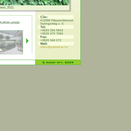
pest, 2011
Cím:
H-2098 Pilisszentkereszt
Külföldi példák
Gyöngyvirág u. 4.
Tel:
+3620 354 5843
+3620 470 7094
Fax:
+3626 346 072
Mail:
office@palmahaz.hu