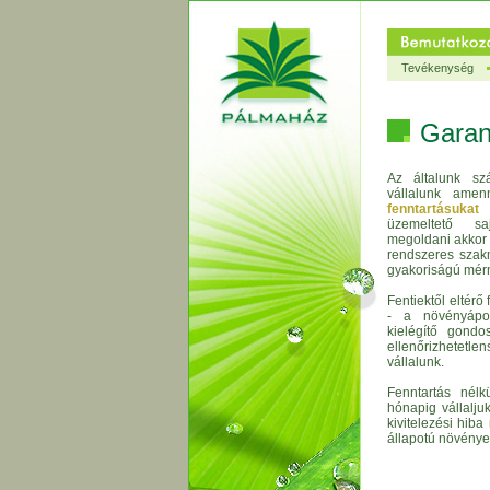
Tevékenység
Garan
Az általunk szá
vállalunk amen
fenntartásukat
m
üzemeltető sa
megoldani akkor 
rendszeres szak
gyakoriságú mérnö
Fentiektől eltérő
- a növényápo
kielégítő gondo
ellenőrizhetetl
vállalunk.
Fenntartás nélkü
hónapig vállalju
kivitelezési hiba
állapotú növénye