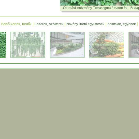
Oktatási intézmény Tetrastigma futtatott fal - Buda
|
|
|
|
Belső kertek, fürdők
Fasorok, szoliterek
Növény+tartó együttesek
Zöldfalak, egyebek