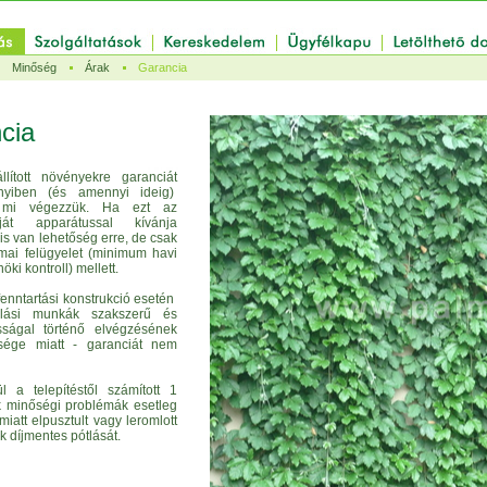
Minőség
Árak
Garancia
cia
llított növényekre garanciát
nyiben (és amennyi ideig)
i végezzük. Ha ezt az
ját apparátussal kívánja
is van lehetőség erre, de csak
mai felügyelet (minimum havi
ki kontroll) mellett.
 fenntartási konstrukció esetén
lási munkák szakszerű és
sságal történő elvégzésének
ensége miatt - garanciát nem
l a telepítéstől számított 1
k minőségi problémák esetleg
 miatt elpusztult vagy leromlott
k díjmentes pótlását.