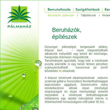
Beruházók, építészek
Tájépítészek
Kivite
Beruházók,
építészek
Dzsungel, pálmaliget, tengerparti sétány,
trópusi kert, ... – olyan megvalósítható
attrakciók melyektől egy belső tér minősége,
hangulata drámaian megváltozik.
Tanulmányok igazolják, hogy már a növények
puszta jelenléte is egy belső térben pénzben
számszerűsíthető haszonnal jár (erről
bővebben
itt
olvashat).
A trópusi növények alkalmazásának sokszor
szabnak gátat a hosszútávú fenntarthatósággal
kapcsolatos aggályok. Szerencsére mára
rendelkezésre állnak olyan minőségű
alapanyagok és olyan mennyiségű ismeret
melyekkel a növények tarthatóságának
időtartama egy épület mércéjével mérve is
értelmezhető hosszúságúra nőtt (akár 30 év).