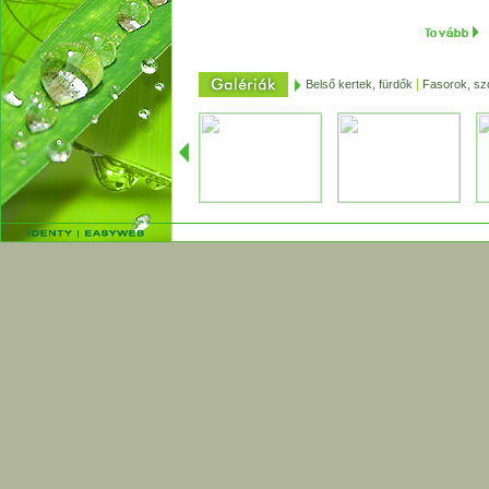
|
Belső kertek, fürdők
Fasorok, szo